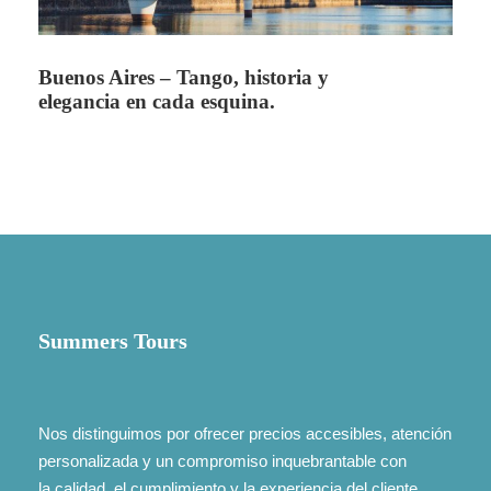
Faq 3
¿Puedo personalizar un plan turístico
según mis necesidades o fechas?
Buenos Aires – Tango, historia y
elegancia en cada esquina.
¡Por supuesto! Puedes personalizar tu paquete
eligiendo las fechas que mejor se adapten a tu
agenda, modificando el número de noches,
seleccionando el tipo de hotel, actividades
específicas o incluso agregando destinos
adicionales. También ofrecemos opciones para
viajeros con necesidades especiales, grupos
familiares o viajes de celebración. Nuestro
Summers Tours
equipo se encargará de diseñar una experiencia
a tu medida.
Nos distinguimos por ofrecer precios accesibles, atención
Faq 4
¿Qué documentos necesito para viajar al
personalizada y un compromiso inquebrantable con
exterior con Summers Tours?
la calidad, el cumplimiento y la experiencia del cliente.