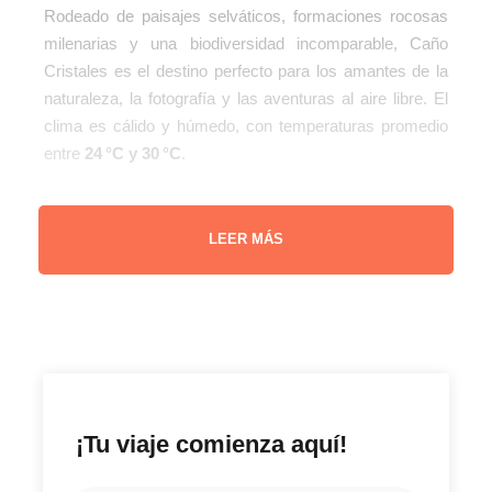
Rodeado de paisajes selváticos, formaciones rocosas
milenarias y una biodiversidad incomparable, Caño
Cristales es el destino perfecto para los amantes de la
naturaleza, la fotografía y las aventuras al aire libre. El
clima es cálido y húmedo, con temperaturas promedio
entre
24 °C y 30 °C
.
LEER MÁS
Ubicación geográfica
Consulta la ubicación en (
Google Map
)
Clima
Cálido húmedo
¡Tu viaje comienza aquí!
Cultura