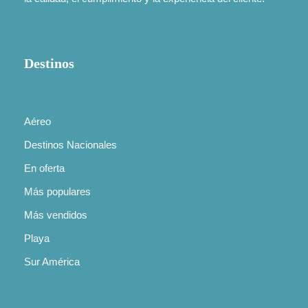
Generalmente necesitas un pasaporte válido
con al menos 6 meses de vigencia a partir de la
Destinos
fecha de viaje. Dependiendo del destino, puede
que también se requiera visa, certificado de
vacunación (por ejemplo, fiebre amarilla), o
Aéreo
algún requisito migratorio adicional. Nuestros
asesores te indicarán exactamente qué
Destinos Nacionales
necesitas según tu nacionalidad y el país al que
En oferta
viajes.
Más populares
Más vendidos
Day 5
¿Cómo puedo saber si un destino requiere
visa o vacunas?
Playa
Sur América
En Summers Tours te brindamos una asesoría
completa sobre los requisitos de ingreso para