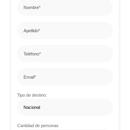
Es una mezcla entre lo llanero, campesino y
amazónico.
Gastronomía
Raíces llaneras y campesinas, con platos tradicionales.
El plan incluye*
Tiquetes aéreos ida y regreso.
Traslados aeropuerto – hotel – aeropuerto.
Alojamiento en habitación sencilla, doble, triple o
cuádruple (según el plan).
Tipo de destino:
Alimentación según el plan contratado.
Tours locales (según disponibilidad y plan elegido).
Cantidad de personas