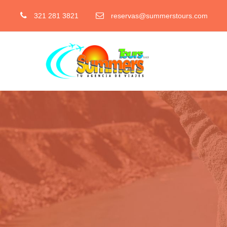
321 281 3821
reservas@summerstours.com