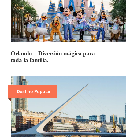
Puedes reservar fácilmente a través de
nuestros diferentes canales de atención.
Contáctanos por WhatsApp, llamada telefónica,
correo electrónico o directamente desde nuestro
sitio web. Uno de nuestros asesores te guiará
paso a paso para seleccionar el destino, fechas,
Orlando – Diversión mágica para
tipo de alojamiento y servicios incluidos. Una
toda la familia.
vez confirmados los detalles, recibirás un
enlace de pago seguro y toda la información
necesaria para formalizar tu reserva.
Destino Popular
Faq 2
¿Cuáles son los métodos de pago que
aceptan?
En Summers Tours aceptamos diversas formas
de pago para tu comodidad: transferencias