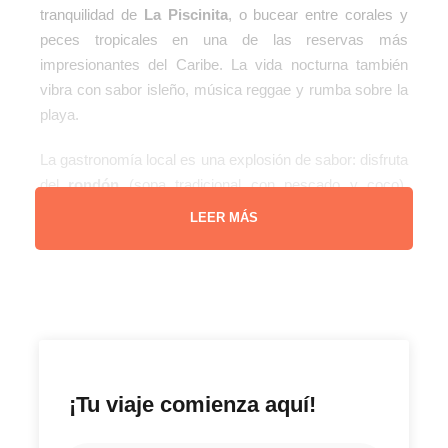
tranquilidad de
La Piscinita
, o bucear entre corales y
peces tropicales en una de las reservas más
impresionantes del Caribe. La vida nocturna también
vibra con sabor isleño, música reggae y rumba sobre la
playa.
La gastronomía local es una explosión de sabor: disfruta
del
rondón
(sopa tradicional con pescado y coco),
caracol guisado
, langosta fresca y cocteles tropicales
LEER MÁS
bajo las estrellas. Además, la mezcla cultural entre
afrocaribeños, raizales y latinos le da a la isla una
identidad rica y diversa que se siente en su música, sus
colores y su hospitalidad.
¡Tu viaje comienza aquí!
Ubicación geográfica
Consulta la ubicación en (
Google Map
)