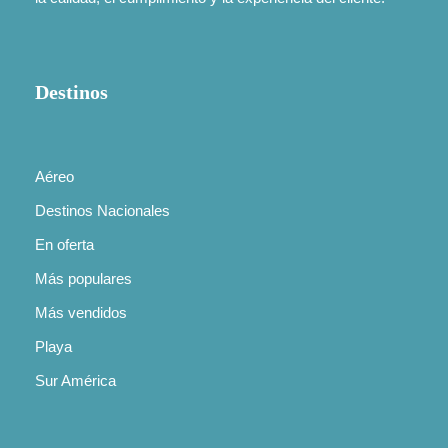
familiares o viajes de celebración. Nuestro
equipo se encargará de diseñar una experiencia
a tu medida.
Destinos
Faq 4
¿Qué documentos necesito para viajar al
exterior con Summers Tours?
Aéreo
Destinos Nacionales
Generalmente necesitas un pasaporte válido
En oferta
con al menos 6 meses de vigencia a partir de la
fecha de viaje. Dependiendo del destino, puede
Más populares
que también se requiera visa, certificado de
Más vendidos
vacunación (por ejemplo, fiebre amarilla), o
Playa
algún requisito migratorio adicional. Nuestros
asesores te indicarán exactamente qué
Sur América
necesitas según tu nacionalidad y el país al que
viajes.