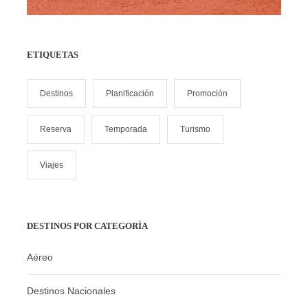
La información presentada en esta página tiene fines
referenciales y puede estar sujeta a cambios según el
destino, la fecha de viaje, el itinerario, las condiciones
ETIQUETAS
climáticas, la disponibilidad de servicios y otros factores
externos. Te recomendamos siempre verificar los
detalles actualizados de tu paquete turístico, así como
Destinos
Planificación
Promoción
consultar las políticas específicas aplicables con tu
asesor de confianza en Summers Tours antes de
Reserva
Temporada
Turismo
realizar cualquier reserva.
Viajes
Las tarifas están sujetas a cambios sin previo aviso
y dependen de la disponibilidad.
Las promociones y ofertas tienen cupos limitados y
DESTINOS POR CATEGORÍA
vigencia hasta agotar existencias.
Aéreo
El itinerario y servicios ofrecidos pueden estar
sujetos a cambios por factores externos (clima,
Destinos Nacionales
logística, disponibilidad).