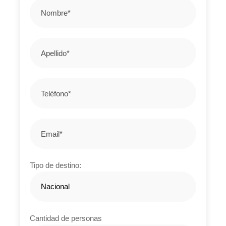
Clima
Tropical cálido durante todo el año
Cultura
Influencia africana, inglesa, española y criolla.
Gastronomía
La cocina isleña mezcla sabores afrocaribeños con
ingredientes del mar.
Tipo de destino:
El plan incluye*
Tiquetes aéreos ida y regreso.
Traslados aeropuerto – hotel – aeropuerto.
Cantidad de personas