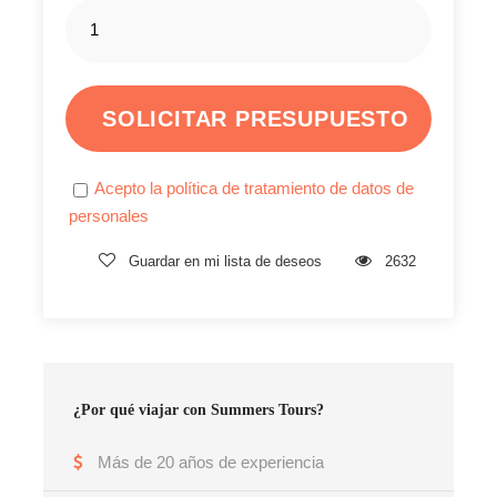
Alojamiento en habitación sencilla, doble, triple o
cuádruple (según el plan).
Alimentación según el plan contratado.
Tours locales (según disponibilidad y plan elegido).
Acepto la política de tratamiento de datos de
El plan no incluye*
personales
Gastos no especificados en el plan.
Alimentación no relacionada.
Guardar en mi lista de deseos
2632
Entradas a sitios turísticos no incluidos.
Asistencia médica.
Equipaje en bodega (si aplica).
¿Por qué viajar con Summers Tours?
Notas complementarias
Más de 20 años de experiencia
Tarifas sujetas a cambios sin previo aviso.